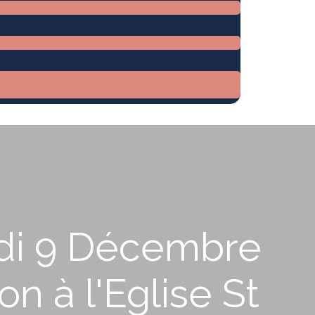
edi 9 Décembre
n à l'Eglise St