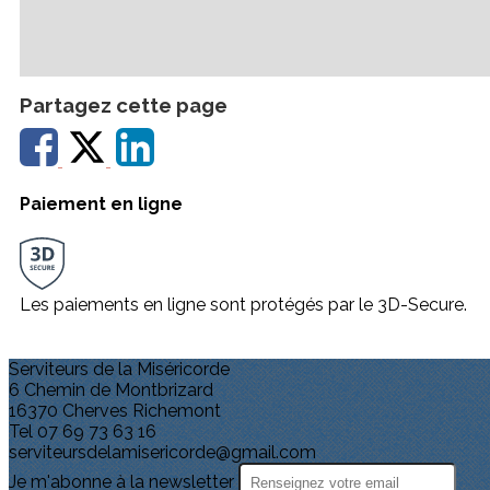
Partagez cette page
Paiement en ligne
Les paiements en ligne sont protégés par le 3D-Secure.
Serviteurs de la Miséricorde
6 Chemin de Montbrizard
16370 Cherves Richemont
Tel 07 69 73 63 16
serviteursdelamisericorde@gmail.com
Je m'abonne à la newsletter