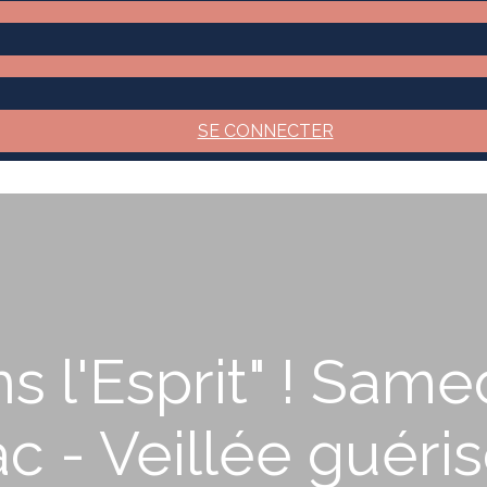
SE CONNECTER
s l'Esprit" ! Sam
c - Veillée guériso