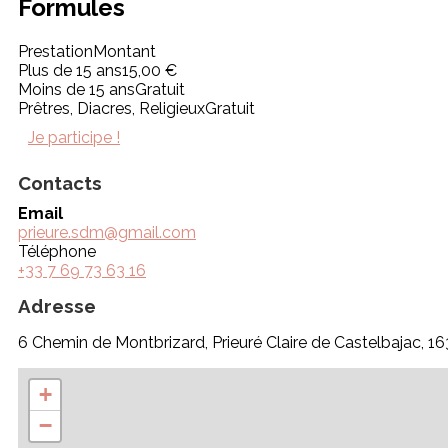
Formules
Prestation
Montant
Plus de 15 ans
15,00 €
Moins de 15 ans
Gratuit
Prêtres, Diacres, Religieux
Gratuit
Je participe !
Contacts
Email
prieure.sdm@gmail.com
Téléphone
+33 7 69 73 63 16
Adresse
6 Chemin de Montbrizard, Prieuré Claire de Castelbaja
+
−